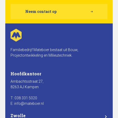
Neem contact op
Familiebedrijf Mateboer bestaat uit Bouw,
Projectontwikkeling en Milieutechniek.
Hoofdkantoor
Ambachtsstraat 27,
8263 AJ Kampen
T: 038 331 5020
E: info@mateboer.nl
Zwolle