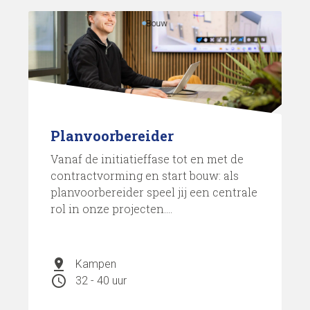
Bouw
Planvoorbereider
Vanaf de initiatieffase tot en met de
contractvorming en start bouw: als
planvoorbereider speel jij een centrale
rol in onze projecten....
pin_drop
Kampen
schedule
32 - 40 uur