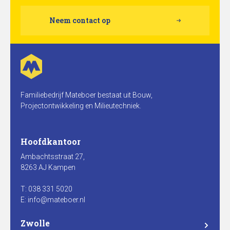
Neem contact op
Familiebedrijf Mateboer bestaat uit Bouw,
Projectontwikkeling en Milieutechniek.
Hoofdkantoor
Ambachtsstraat 27,
8263 AJ Kampen
T: 038 331 5020
E: info@mateboer.nl
Zwolle