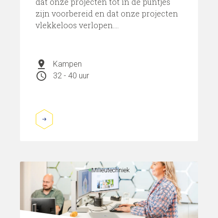
dat onze projecten tot in de puntjes
zijn voorbereid en dat onze projecten
vlekkeloos verlopen....
pin_drop
Kampen
schedule
32 - 40 uur
Milieutechniek