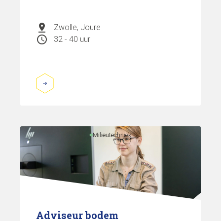
pin_drop
Zwolle, Joure
schedule
32 - 40 uur
Milieutechniek
Adviseur bodem