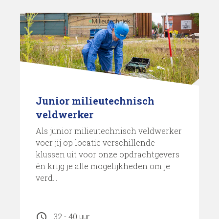
Milieutechniek
Junior milieutechnisch
veldwerker
Als junior milieutechnisch veldwerker
voer jij op locatie verschillende
klussen uit voor onze opdrachtgevers
én krijg je alle mogelijkheden om je
verd...
schedule
32 - 40 uur