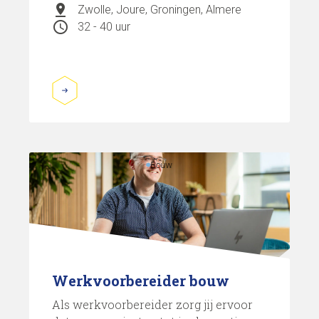
pin_drop
Zwolle, Joure, Groningen, Almere
schedule
32 - 40 uur
Bouw
Werkvoorbereider bouw
Als werkvoorbereider zorg jij ervoor