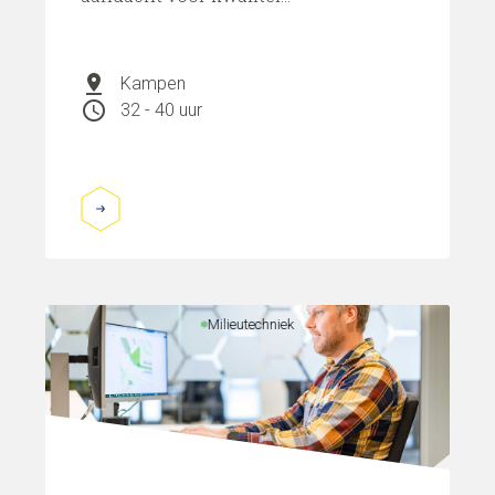
pin_drop
Kampen
schedule
32 - 40 uur
Milieutechniek