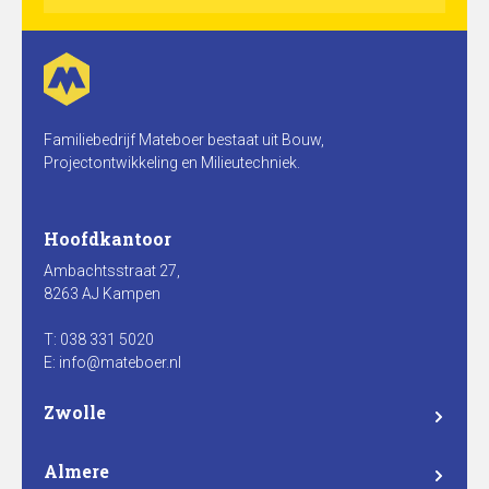
Familiebedrijf Mateboer bestaat uit Bouw,
Projectontwikkeling en Milieutechniek.
Hoofdkantoor
Ambachtsstraat 27,
8263 AJ Kampen
T: 038 331 5020
E: info@mateboer.nl
Zwolle
Branderweg 15a
8042 PD Zwolle
Almere