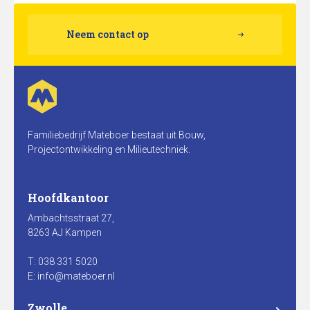
Neem contact op
Familiebedrijf Mateboer bestaat uit Bouw,
Projectontwikkeling en Milieutechniek.
Hoofdkantoor
Ambachtsstraat 27,
8263 AJ Kampen
T: 038 331 5020
E: info@mateboer.nl
Zwolle