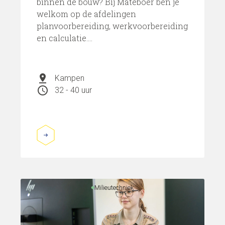
binnen de bouw? Bij Mateboer ben je
welkom op de afdelingen
planvoorbereiding, werkvoorbereiding
en calculatie....
pin_drop
Kampen
schedule
32 - 40 uur
Milieutechniek