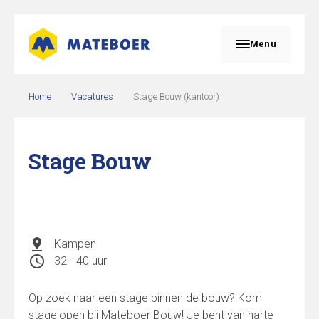
Menu
Home
Vacatures
Stage Bouw (kantoor)
Stage Bouw
pin_drop
Kampen
schedule
32 - 40 uur
Op zoek naar een stage binnen de bouw? Kom
stagelopen bij Mateboer Bouw! Je bent van harte