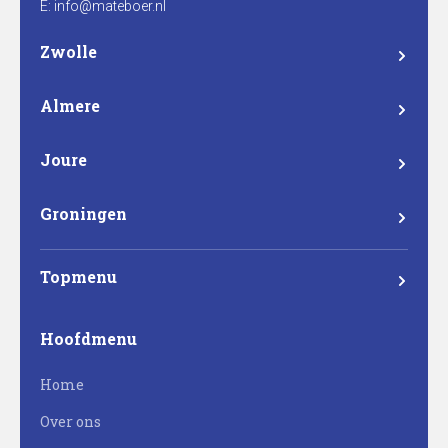
E: info@mateboer.nl
Zwolle
Branderweg 15a
8042 PD Zwolle
Almere
Steurstraat 7
1317 NZ Almere
Joure
Madame Curieweg 29
8501 XC Joure
Groningen
Eemsgolaan 17
9727 DW Groningen
Topmenu
Mateboer
Hoofdmenu
Projectontwikkeling
Home
Bouw
Over ons
Milieutechniek