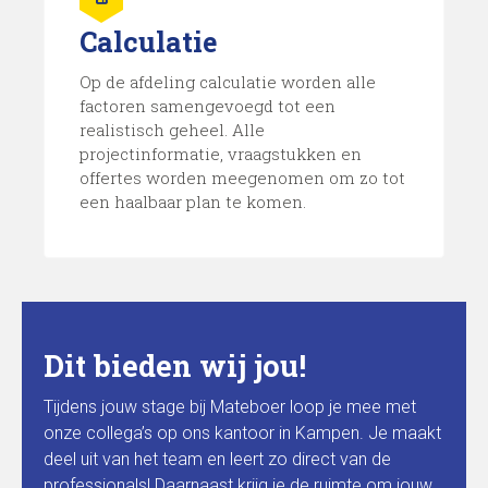
Calculatie
Op de afdeling calculatie worden alle
factoren samengevoegd tot een
realistisch geheel. Alle
projectinformatie, vraagstukken en
offertes worden meegenomen om zo tot
een haalbaar plan te komen.
Dit bieden wij jou!
Tijdens jouw stage bij Mateboer loop je mee met
onze collega’s op ons kantoor in Kampen. Je maakt
deel uit van het team en leert zo direct van de
professionals! Daarnaast krijg je de ruimte om jouw