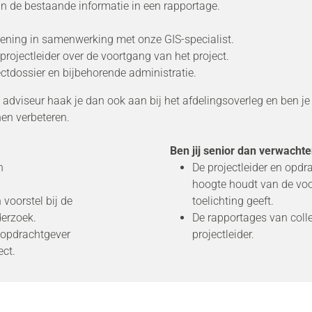
an de bestaande informatie in een rapportage.
ening in samenwerking met onze GIS-specialist.
rojectleider over de voortgang van het project.
ctdossier en bijbehorende administratie.
dviseur haak je dan ook aan bij het afdelingsoverleg en ben j
en verbeteren.
Ben jij senior dan verwachte
n
De projectleider en opdr
hoogte houdt van de voo
voorstel bij de
toelichting geeft.
derzoek.
De rapportages van colle
 opdrachtgever
projectleider.
ect.