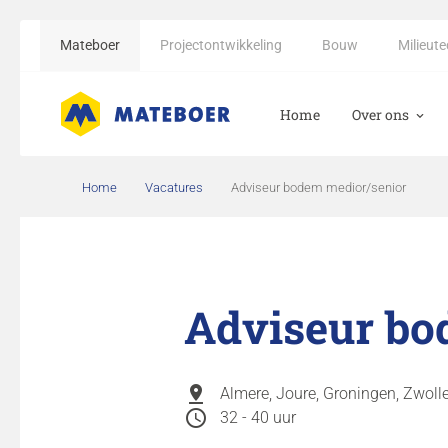
Mateboer
Projectontwikkeling
Bouw
Milieut
Home
Over ons
CO2-reductie b
Home
Vacatures
Adviseur bodem medior/senior
Adviseur b
pin_drop
Almere, Joure, Groningen, Zwoll
schedule
32 - 40 uur