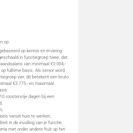
n op:
gebaseerd op kennis en ervaring;
geschaald in functiegroep twee, dat
aandsalaris van minimaal €3.004,-
op fulltime basis. Als senior word
tiegroep vier, dit betekent een bruto
nimaal €3.775,- en maximaal
asis.
0 roostervrije dagen bij een
d;
n;
els vanuit huis te werken;
liteit in de invulling van je functie;
amma met onder andere fruit op het