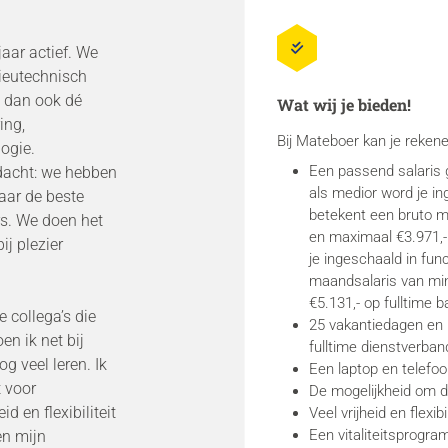
jaar actief. We
ieutechnisch
s dan ook dé
Wat wij je bieden!
ing,
Bij Mateboer kan je rekene
ogie.
Een passend salaris 
dacht: we hebben
als medior word je in
aar de beste
betekent een bruto m
s. We doen het
en maximaal €3.971,- 
j plezier
je ingeschaald in func
maandsalaris van mi
€5.131,- op fulltime b
 collega’s die
25 vakantiedagen en 1
en ik net bij
fulltime dienstverban
g veel leren. Ik
Een laptop en telefoo
t voor
De mogelijkheid om de
d en flexibiliteit
Veel vrijheid en flexibi
Een vitaliteitsprogr
en mijn