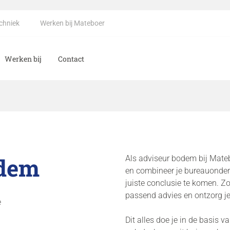
echniek
Werken bij Mateboer
Werken bij
Contact
ij Mateboer
odem
Als adviseur bodem bij Mateb
en combineer je bureauonde
juiste conclusie te komen. Z
passend advies en ontzorg je
e
Dit alles doe je in de basis 