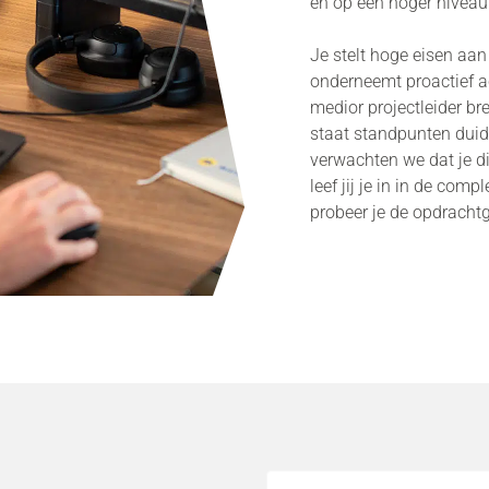
en op een hoger niveau
Je stelt hoge eisen aa
onderneemt proactief a
medior projectleider br
staat standpunten duide
verwachten we dat je d
leef jij je in in de co
probeer je de opdracht