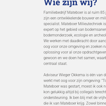
Wie zijn wij?
Familiebedrijf Mateboer is al ruim 85 
zijn een ontwikkelende bouwer en mil
specialist. Mateboer Milieutechniek i
expert op het gebied van bodemsaner
bodemonderzoek, ecologie en archeol
We werken met daadkracht door aan
oog voor onze omgeving en zoeken n
oplossing voor al onze opdrachtgever
gewoon en we doen het samen, waarbi
centraal staat.
Adviseur Wieger Okkema is één van de
werkt met oog voor zijn omgeving:
“To
Mateboer was gestart, moest ik ook no
kon gelukkig altijd bij collega’s terech
ondersteuning. Ik ben blij met de vrijhei
die ik van Mateboer krijg. Zowel binn