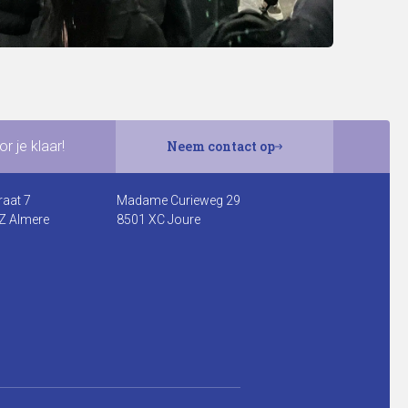
r je klaar!
Neem contact op
raat 7
Madame Curieweg 29
Z Almere
8501 XC Joure