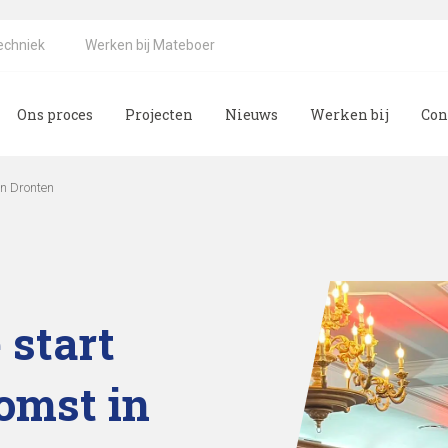
echniek
Werken bij Mateboer
Ons proces
Projecten
Nieuws
Werken bij
Con
 bij Mateboer
in Dronten
 start
omst in