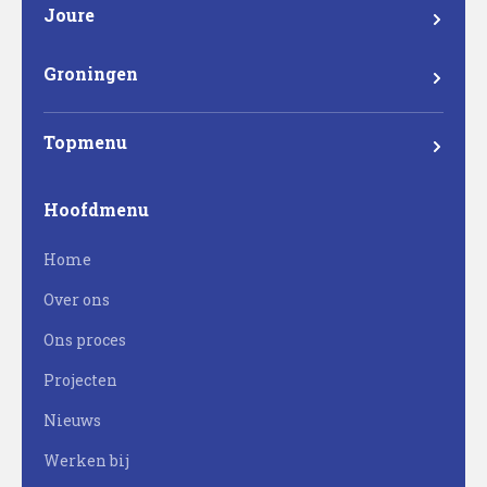
1317 NZ Almere
Joure
Madame Curieweg 29
8501 XC Joure
Groningen
Eemsgolaan 17
9727 DW Groningen
Topmenu
Mateboer
Hoofdmenu
Projectontwikkeling
Home
Bouw
Over ons
Milieutechniek
Ons proces
Werken bij Mateboer
Projecten
Nieuws
Werken bij