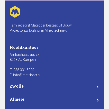
Familiebedrijf Mateboer bestaat uit Bouw,
Projectontwikkeling en Milieutechniek.
Hoofdkantoor
Ambachtsstraat 27,
8263 AJ Kampen
T: 038 331 5020
E: info@mateboer.nl
Zwolle
Branderweg 15a
8042 PD Zwolle
Almere
Steurstraat 7