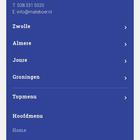
T: 038 331 5020
E: info@mateboer.nl
Zwolle
Branderweg 15a
8042 PD Zwolle
Almere
Steurstraat 7
1317 NZ Almere
Joure
Madame Curieweg 29
8501 XC Joure
Groningen
Eemsgolaan 17
9727 DW Groningen
Topmenu
Mateboer
Hoofdmenu
Projectontwikkeling
Home
Bouw