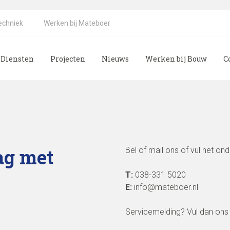
echniek
Werken bij Mateboer
Diensten
Projecten
Nieuws
Werken bij Bouw
C
ag met
Bel of mail ons of vul het on
T:
038-331 5020
E:
info@mateboer.nl
Servicemelding? Vul dan ons s