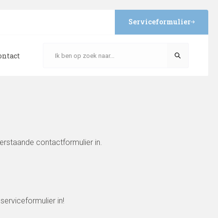
Serviceformulier
ontact
derstaande contactformulier in.
erviceformulier in!