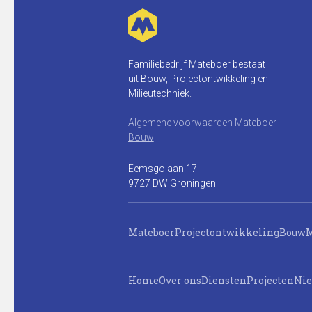
Familiebedrijf Mateboer bestaat
uit Bouw, Projectontwikkeling en
Milieutechniek.
Algemene voorwaarden Mateboer
Bouw
Eemsgolaan 17
9727 DW Groningen
Mateboer
Projectontwikkeling
Bouw
M
Home
Over ons
Diensten
Projecten
Ni