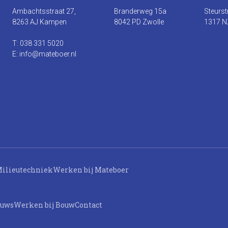
Ambachtsstraat 27,
Branderweg 15a
Steurst
8263 AJ Kampen
8042 PD Zwolle
1317 N
T: 038 331 5020
E: info@mateboer.nl
ilieutechniek
Werken bij Mateboer
euws
Werken bij Bouw
Contact