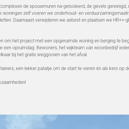
complexen de spouwmuren na-geïsoleerd, de gevels gereinigd, d
de woningen zelf voeren we onderhoud- en verduurzamingsmaatr
letten. Daarnaast verwijderen we asbest en plaatsen we HR++-
 om het project met een opgeruimde woning en berging te begi
 we een opruimdag. Bewoners, het wijkteam van woonbedrijf iede
kaar bij het gratis weggooien van het afval.
iners, een lekker patatje om de start te vieren én als kers op de 
erkzaamheden!