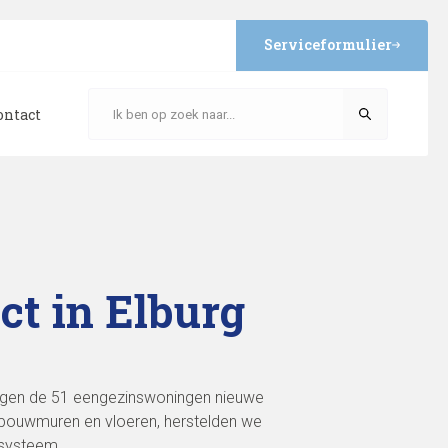
Serviceformulier
ontact
t in Elburg
egen de 51 eengezinswoningen nieuwe
spouwmuren en vloeren, herstelden we
-systeem.