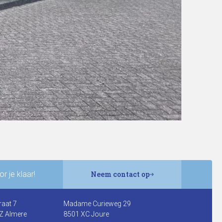
r je klaar!
Neem contact op
raat 7
Madame Curieweg 29
Z Almere
8501 XC Joure