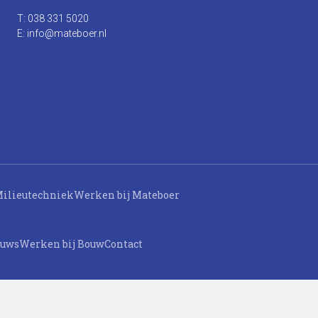
T: 038 331 5020
E: info@mateboer.nl
ilieutechniek
Werken bij Mateboer
euws
Werken bij Bouw
Contact