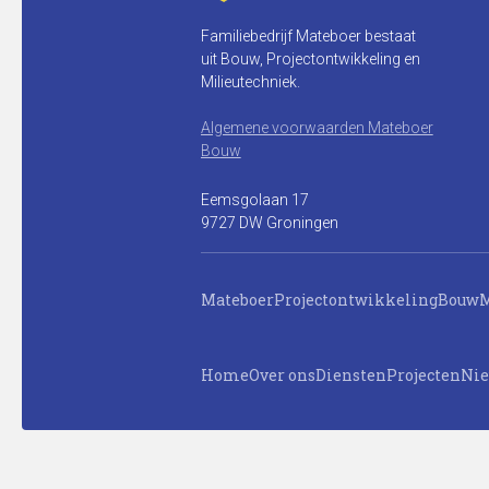
Familiebedrijf Mateboer bestaat
uit Bouw, Projectontwikkeling en
Milieutechniek.
Algemene voorwaarden Mateboer
Bouw
Eemsgolaan 17
9727 DW Groningen
Mateboer
Projectontwikkeling
Bouw
M
Home
Over ons
Diensten
Projecten
Ni