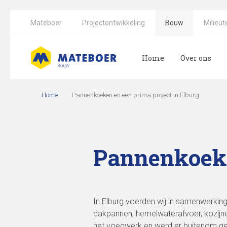
Mateboer
Projectontwikkeling
Bouw
Milieut
Home
Over ons
Home
Pannenkoeken en een prima project in Elburg
Pannenkoeke
In Elburg voerden wij in samenwerk
dakpannen, hemelwaterafvoer, kozijn
het voegwerk en werd er buitenom ge