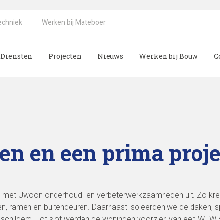
echniek
Werken bij Mateboer
Diensten
Projecten
Nieuws
Werken bij Bouw
C
n en een prima projec
ing met Uwoon onderhoud- en verbeterwerkzaamheden uit. Zo kr
en, ramen en buitendeuren. Daarnaast isoleerden we de daken, 
schilderd. Tot slot werden de woningen voorzien van een WTW