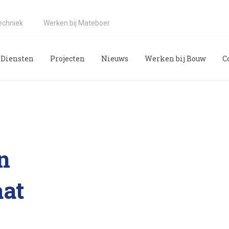
echniek
Werken bij Mateboer
Diensten
Projecten
Nieuws
Werken bij Bouw
C
n
aat