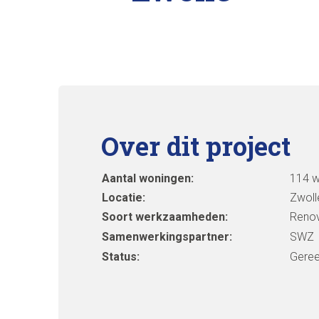
Over dit project
Aantal woningen:
114 w
Locatie:
Zwoll
Soort werkzaamheden:
Renov
Samenwerkingspartner:
SWZ
Status:
Gere