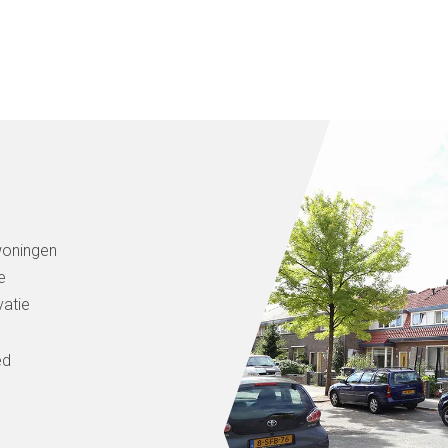
oningen
e
atie
ed