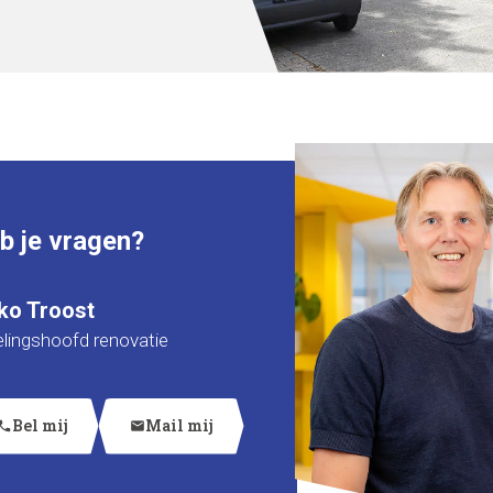
 je vragen?
ko Troost
lingshoofd renovatie
Bel mij
Mail mij
hone
mail