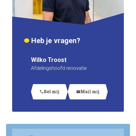
Heb je vragen?
Wilko Troost
Afdelingshoofd renovatie
Bel mij
Mail mij
phone
mail