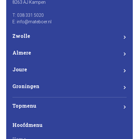
8263 AJ Kampen
T: 038 331 5020
E: info@mateboer.nl
Zwolle
Branderweg 15a
8042 PD Zwolle
Almere
Steurstraat 7
1317 NZ Almere
Joure
Madame Curieweg 29
8501 XC Joure
Groningen
Eemsgolaan 17
9727 DW Groningen
Topmenu
Mateboer
Hoofdmenu
Projectontwikkeling