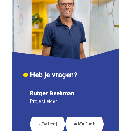
Heb je vragen?
Rutger Beekman
Projectleider
Bel mij
Mail mij
phone
mail