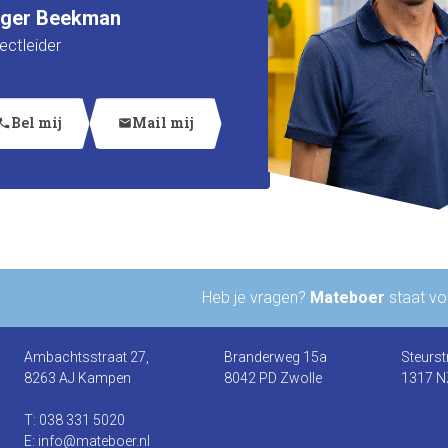
tger Beekman
ectleider
Bel mij
Mail mij
hone
mail
Heb je vragen?
Mateboer
staat voo
Ambachtsstraat 27,
Branderweg 15a
Steurst
8263 AJ Kampen
8042 PD Zwolle
1317 N
T: 038 331 5020
E: info@mateboer.nl