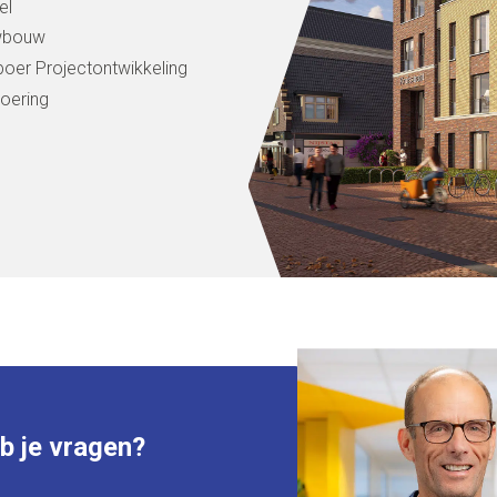
el
wbouw
oer Projectontwikkeling
voering
 je vragen?