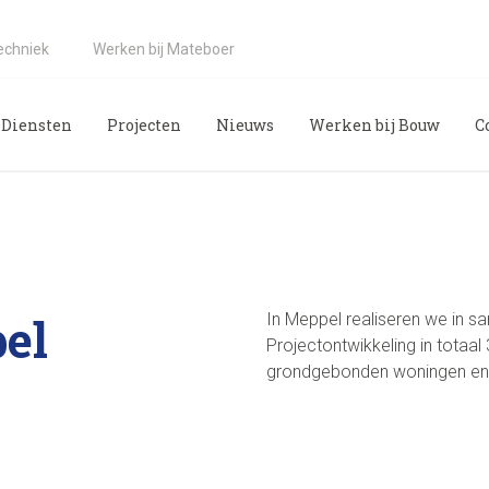
echniek
Werken bij Mateboer
Diensten
Projecten
Nieuws
Werken bij Bouw
C
el
In Meppel realiseren we in 
Projectontwikkeling in totaa
grondgebonden woningen en