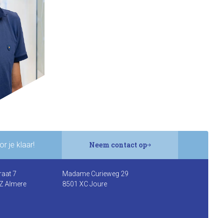
r je klaar!
Neem contact op
raat 7
Madame Curieweg 29
Z Almere
8501 XC Joure