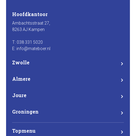
Hoofdkantoor
Ambachtsstraat 27,
8263 AJ Kampen
T: 038 331 5020
E: info@mateboer.nl
Zwolle
Branderweg 15a
8042 PD Zwolle
Almere
Steurstraat 7
1317 NZ Almere
Joure
Madame Curieweg 29
8501 XC Joure
Groningen
Eemsgolaan 17
9727 DW Groningen
Topmenu