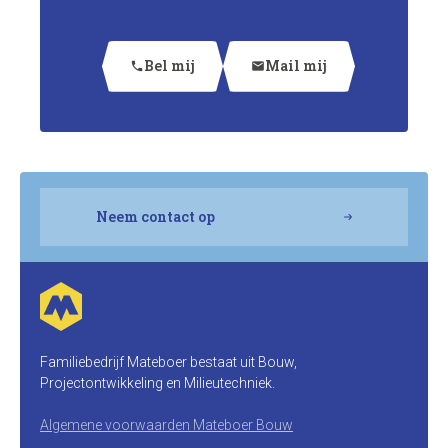
Bel mij
Mail mij
phone
mail
Neem contact op
Familiebedrijf Mateboer bestaat uit Bouw,
Projectontwikkeling en Milieutechniek.
Algemene voorwaarden Mateboer Bouw