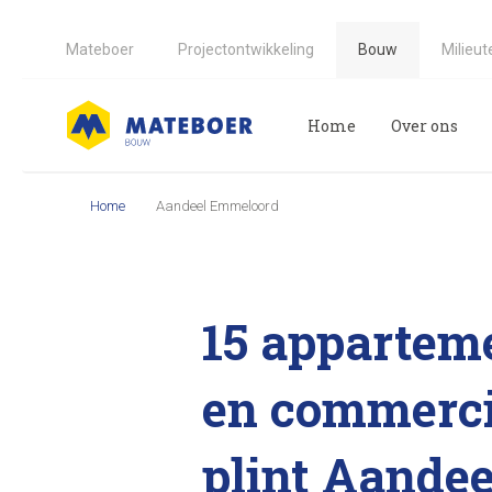
Mateboer
Projectontwikkeling
Bouw
Milieut
Home
Over ons
Home
Aandeel Emmeloord
15 appartem
en commerci
plint Aandee