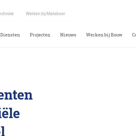
echniek
Werken bij Mateboer
Diensten
Projecten
Nieuws
Werken bij Bouw
C
enten
ële
l