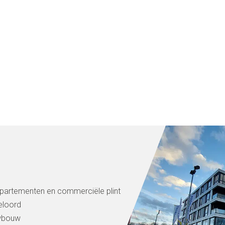
partementen en commerciële plint
loord
wbouw