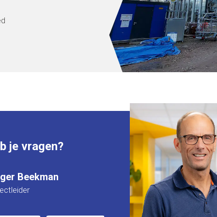
ed
 je vragen?
tger Beekman
ectleider