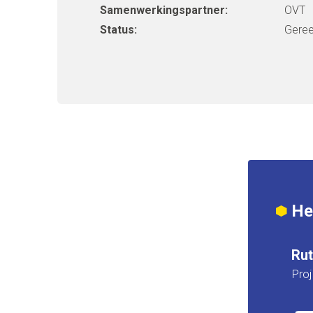
Samenwerkingspartner:
OVT
Status:
Gere
Heb
Ru
Proj