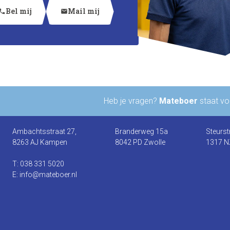
Bel mij
Mail mij
hone
mail
Heb je vragen?
Mateboer
staat voo
Ambachtsstraat 27,
Branderweg 15a
Steurst
8263 AJ Kampen
8042 PD Zwolle
1317 N
T: 038 331 5020
E: info@mateboer.nl