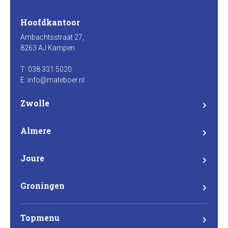
Hoofdkantoor
Ambachtsstraat 27,
8263 AJ Kampen
T: 038 331 5020
E: info@mateboer.nl
Zwolle
Branderweg 15a
8042 PD Zwolle
Almere
Steurstraat 7
1317 NZ Almere
Joure
Madame Curieweg 29
8501 XC Joure
Groningen
Eemsgolaan 17
9727 DW Groningen
Topmenu