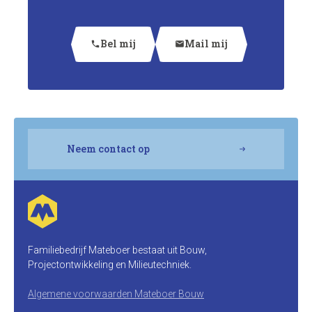
Bel mij
Mail mij
phone
mail
Neem contact op
Familiebedrijf Mateboer bestaat uit Bouw,
Projectontwikkeling en Milieutechniek.
Algemene voorwaarden Mateboer Bouw