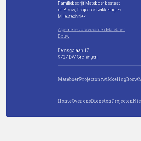
Familiebedrijf Mateboer bestaat
uit Bouw, Projectontwikkeling en
Milieutechniek.
Algemene voorwaarden Mateboer
Bouw
Eemsgolaan 17
9727 DW Groningen
Mateboer
Projectontwikkeling
Bouw
M
Home
Over ons
Diensten
Projecten
Ni