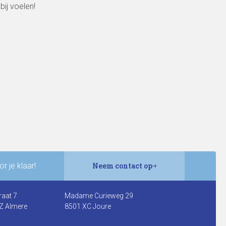
ij voelen!
r je klaar!
Neem contact op
raat 7
Madame Curieweg 29
Z Almere
8501 XC Joure