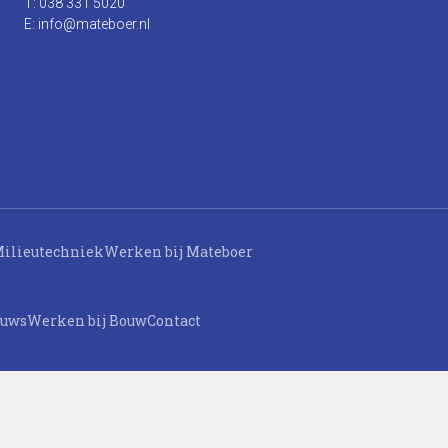
T: 038 331 5020
E: info@mateboer.nl
ilieutechniek
Werken bij Mateboer
euws
Werken bij Bouw
Contact