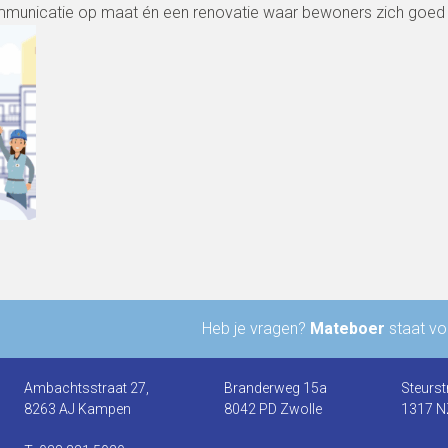
municatie op maat én een renovatie waar bewoners zich goed b
Heb je vragen?
Mateboer
staat voo
Ambachtsstraat 27,
Branderweg 15a
Steurst
8263 AJ Kampen
8042 PD Zwolle
1317 N