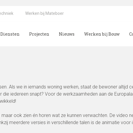
echniek
Werken bij Mateboer
Diensten
Projecten
Nieuws
Werken bij Bouw
C
. Als we in iemands woning werken, staat de bewoner altijd cent
er die iedereen snapt? Voor de werkzaamheden aan de Europal
wikkeld!
, maar ook zien én horen wat ze kunnen verwachten. De video ne
ij meerdere versies in verschillende talen is de animatie voor ie