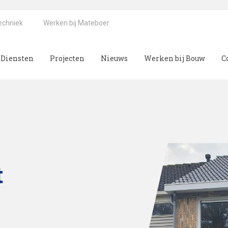
echniek
Werken bij Mateboer
Diensten
Projecten
Nieuws
Werken bij Bouw
C
t