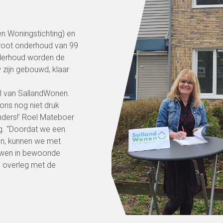
en Woningstichting) en
groot onderhoud van 99
nderhoud worden de
 zijn gebouwd, klaar
ool van SallandWonen.
ons nog niet druk
nders!’ Roel Mateboer
g. “Doordat we een
en, kunnen we met
ouwen in bewoonde
n overleg met de