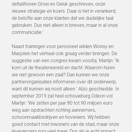
deltaWonen
Groei en Geluk
geschreven, onze
nieuwe strategie en koers. Daar is het in verankerd;
de belofte aan onze klanten dat we duidelijke taal
gebruiken. Dus niet alleen in brieven, maar in al onze
communicatie.’
Naast trainingen voor personeel wilden Wonny en
Marjolein het verhaal ook graag verder brengen. De
suggestie van een congres kwam voorbij. Martijn: ‘Ik
kom uit de theaterwereld en dacht:
Waarom huren
we niet gewoon een zaal? Dan kunnen we onze
partnerorganisaties informeren over dit onderwerp,
want dit kunnen wij nooit alleen.
’ Alzo geschiedde. In
september 2019 zat heel schouwburg Odeon vol.
Martijn: ‘We zetten per jaar 80 tot 90 miljoen euro
weg aan opdrachten richting aannemers,
schoonmaakbedrijven en hoveniers. Wij hebben
goed contact met inwoners van de stad, maar onze
leveranciers nog veel meer. Dus als je echt impact