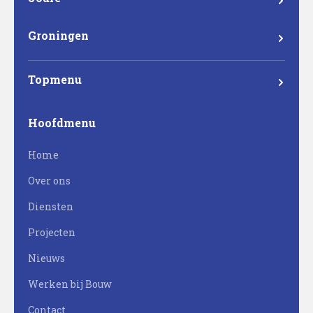
Madame Curieweg 29
8501 XC Joure
Groningen
Eemsgolaan 17
9727 DW Groningen
Topmenu
Mateboer
Hoofdmenu
Projectontwikkeling
Home
Bouw
Over ons
Milieutechniek
Diensten
Werken bij Mateboer
Projecten
Nieuws
Werken bij Bouw
Contact