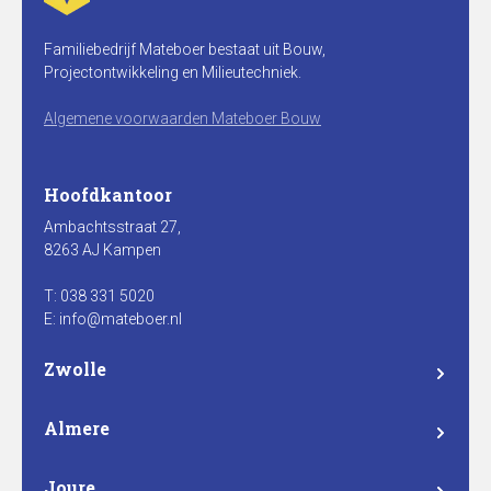
Familiebedrijf Mateboer bestaat uit Bouw,
Projectontwikkeling en Milieutechniek.
Algemene voorwaarden Mateboer Bouw
Hoofdkantoor
Ambachtsstraat 27,
8263 AJ Kampen
T: 038 331 5020
E: info@mateboer.nl
Zwolle
Branderweg 15a
8042 PD Zwolle
Almere
Steurstraat 7
1317 NZ Almere
Joure