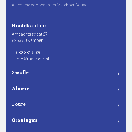
Algemene voorwaarden Mateboer Bouw
Hoofdkantoor
Ambachtsstraat 27,
8263 AJ Kampen
T: 038 331 5020
E: info@mateboer.nl
Zwolle
Branderweg 15a
8042 PD Zwolle
Almere
Steurstraat 7
1317 NZ Almere
Joure
Madame Curieweg 29
8501 XC Joure
Groningen
Eemsgolaan 17