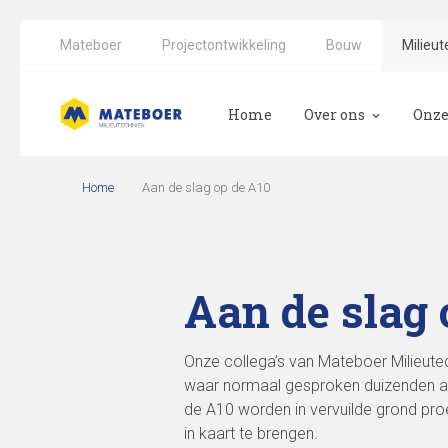
Mateboer
Projectontwikkeling
Bouw
Milieut
Home
Over ons
Onze
CO2-reductie bij Ma
Arch
Home
Aan de slag op de A10
Bod
Bod
Aan de slag 
Ecol
Onze collega’s van Mateboer Milieute
waar normaal gesproken duizenden aut
de A10 worden in vervuilde grond proe
in kaart te brengen.