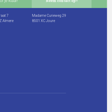
r je klaar!
Neem contact op
raat 7
Madame Curieweg 29
Z Almere
8501 XC Joure