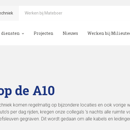
echniek
Werken bij Mateboer
 diensten
Projecten
Nieuws
Werken bij Milieut
teboer
eologie
emonderzoek
emsanering
op de A10
ogie
chniek komen regelmatig op bijzondere locaties en ook vorige 
o’s per dag rijden, kregen onze collega’s ’s nachts alle ruimt
fsleuven gegraven. Dit wordt gedaan om alle kabels en leidinge