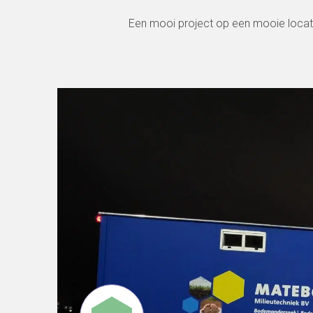
Een mooi project op een mooie locati