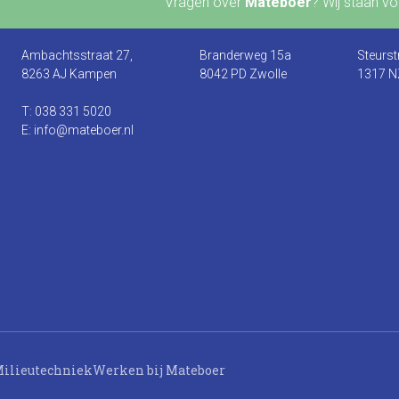
Vragen over
Mateboer
? Wij staan voo
Ambachtsstraat 27,
Branderweg 15a
Steurst
8263 AJ Kampen
8042 PD Zwolle
1317 N
T: 038 331 5020
E: info@mateboer.nl
ilieutechniek
Werken bij Mateboer