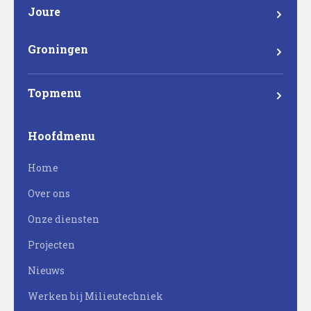
1317 NZ Almere
Joure
Madame Curieweg 29
8501 XC Joure
Groningen
Eemsgolaan 17
9727 DW Groningen
Topmenu
Mateboer
Hoofdmenu
Projectontwikkeling
Home
Bouw
Over ons
Milieutechniek
Onze diensten
Werken bij Mateboer
Projecten
Nieuws
Werken bij Milieutechniek