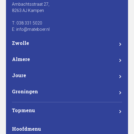
Ambachtsstraat 27,
8263 AJ Kampen
T: 038 331 5020
E: info@mateboer.nl
Zwolle
Branderweg 15a
8042 PD Zwolle
Almere
Steurstraat 7
1317 NZ Almere
Joure
Madame Curieweg 29
8501 XC Joure
Groningen
Eemsgolaan 17
9727 DW Groningen
Topmenu
Mateboer
Hoofdmenu