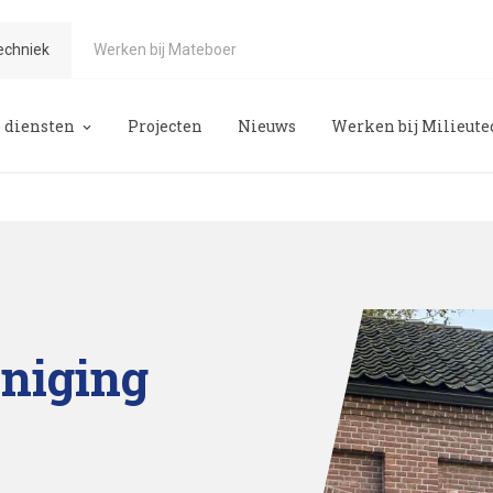
echniek
Werken bij Mateboer
 diensten
Projecten
Nieuws
Werken bij Milieut
teboer
eologie
emonderzoek
emsanering
ogie
niging