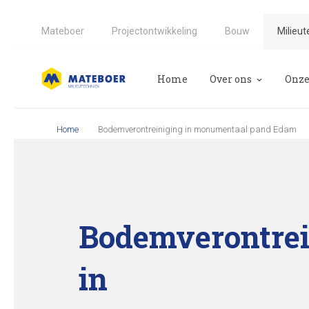
Mateboer
Projectontwikkeling
Bouw
Milieut
Home
Over ons
Onze
CO2-reductie bij Ma
Arch
Home
Bodemverontreiniging in monumentaal pand Edam
Bod
Bod
Ecol
Bodemverontrei
in