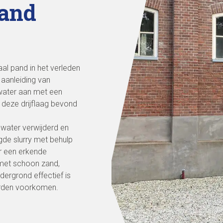
and
al pand in het verleden
 aanleiding van
gwater aan met een
r deze drijflaag bevond
ngwater verwijderd en
gde slurry met behulp
r een erkende
 met schoon zand,
ergrond effectief is
orden voorkomen.