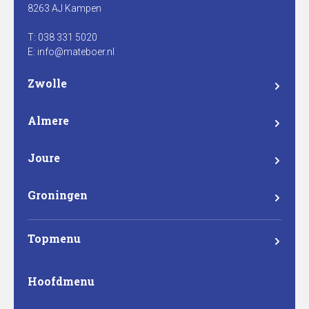
8263 AJ Kampen
T: 038 331 5020
E: info@mateboer.nl
Zwolle
Branderweg 15a
8042 PD Zwolle
Almere
Steurstraat 7
1317 NZ Almere
Joure
Madame Curieweg 29
8501 XC Joure
Groningen
Eemsgolaan 17
9727 DW Groningen
Topmenu
Mateboer
Hoofdmenu
Projectontwikkeling