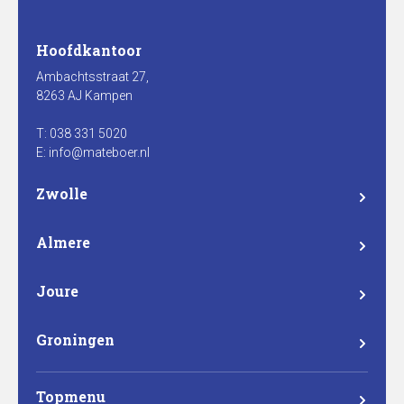
Hoofdkantoor
Ambachtsstraat 27,
8263 AJ Kampen
T: 038 331 5020
E: info@mateboer.nl
Zwolle
Branderweg 15a
8042 PD Zwolle
Almere
Steurstraat 7
1317 NZ Almere
Joure
Madame Curieweg 29
8501 XC Joure
Groningen
Eemsgolaan 17
9727 DW Groningen
Topmenu