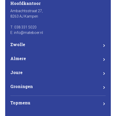
Hoofdkantoor
Ambachtsstraat 27,
8263 AJ Kampen
T: 038 331 5020
E: info@mateboer.nl
Zwolle
Branderweg 15a
8042 PD Zwolle
Almere
Steurstraat 7
1317 NZ Almere
Joure
Madame Curieweg 29
8501 XC Joure
Groningen
Eemsgolaan 17
9727 DW Groningen
Topmenu
Mateboer