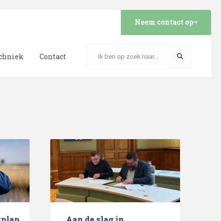
Neem contact op
echniek
Contact
plan
Aan de slag in