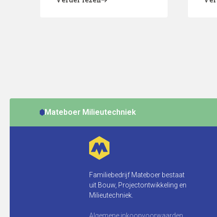
Mateboer Milieutechniek
Familiebedrijf Mateboer bestaat
uit Bouw, Projectontwikkeling en
Milieutechniek.
Algemene inkoopvoorwaarden