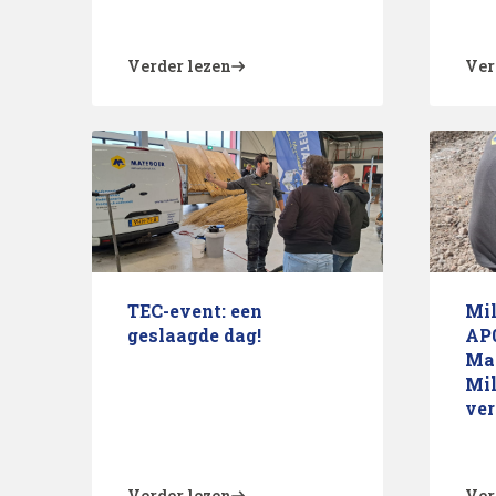
Verder lezen
Ver
TEC-event: een
Mil
geslaagde dag!
AP0
Ma
Mil
ver
Verder lezen
Ver