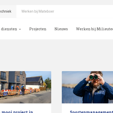
echniek
Werken bij Mateboer
 diensten
Projecten
Nieuws
Werken bij Milieut
teboer
eologie
emonderzoek
emsanering
ogie
 mooi project in
Soortenmanagement