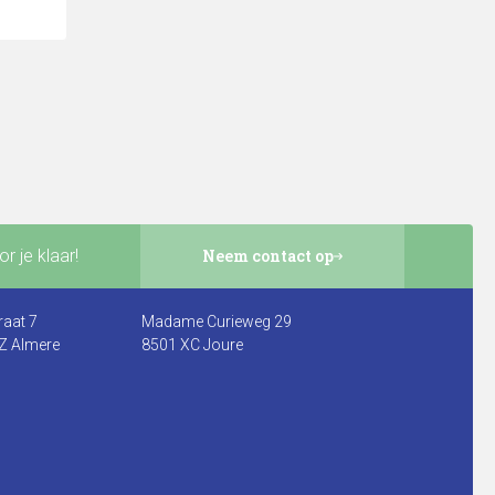
r je klaar!
Neem contact op
raat 7
Madame Curieweg 29
Z Almere
8501 XC Joure