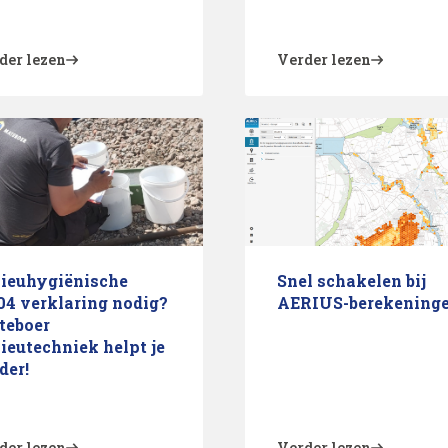
der lezen
Verder lezen
ieuhygiënische
Snel schakelen bij
4 verklaring nodig?
AERIUS-berekening
teboer
ieutechniek helpt je
der!
der lezen
Verder lezen