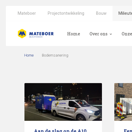
Mateboer
Projectontwikkeling
Bouw
Milieut
Home
Over ons
Onze
CO2-reductie bij Ma
Arch
Home
Bodemsanering
Bod
Bod
Ecol
Aan de slag op de A10
Een